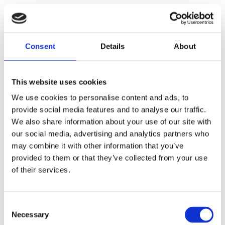
Rinktis
Rinktis
Consent
Details
About
This website uses cookies
We use cookies to personalise content and ads, to
provide social media features and to analyse our traffic.
We also share information about your use of our site with
our social media, advertising and analytics partners who
may combine it with other information that you’ve
„IsoDent“ dantų protezų
„IsoDent“ dantų protezų
provided to them or that they’ve collected from your use
šepetėlis
valiklis 100 ml
of their services.
9.00
€
9.00
€
Consent
Necessary
Selection
Rinktis
Rinktis