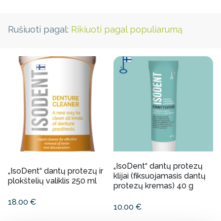
Rušiuoti pagal:
Rikiuoti pagal populiarumą
„IsoDent“ dantų protezų
„IsoDent“ dantų protezų ir
klijai (fiksuojamasis dantų
plokštelių valiklis 250 ml
protezų kremas) 40 g
18.00
€
10.00
€