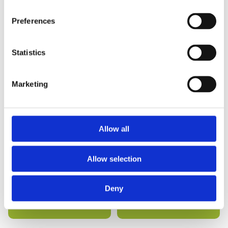
Preferences
Statistics
Marketing
Allow all
„IsoDent“ milteliai
„IsoDent“ dėžutė dantų
protezams (fiksuojamoji
protezams
dantų protezų pudra) 20 g
Allow selection
9.00
€
10.00
€
Deny
Rinktis
Rinktis