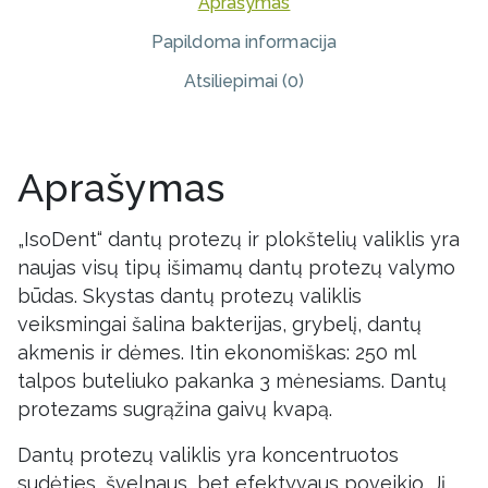
Aprašymas
18.00 €.
10.00 €.
Papildoma informacija
Atsiliepimai (0)
Aprašymas
„IsoDent“ dantų protezų ir plokštelių valiklis yra
naujas visų tipų išimamų dantų protezų valymo
būdas. Skystas dantų protezų valiklis
veiksmingai šalina bakterijas, grybelį, dantų
akmenis ir dėmes. Itin ekonomiškas: 250 ml
talpos buteliuko pakanka 3 mėnesiams. Dantų
protezams sugrąžina gaivų kvapą.
Dantų protezų valiklis yra koncentruotos
sudėties, švelnaus, bet efektyvaus poveikio. Jį