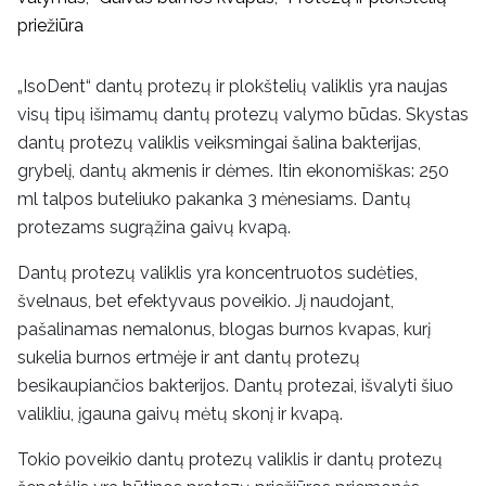
priežiūra
„IsoDent“ dantų protezų ir plokštelių valiklis yra naujas
visų tipų išimamų dantų protezų valymo būdas. Skystas
dantų protezų valiklis veiksmingai šalina bakterijas,
grybelį, dantų akmenis ir dėmes. Itin ekonomiškas: 250
ml talpos buteliuko pakanka 3 mėnesiams. Dantų
protezams sugrąžina gaivų kvapą.
Dantų protezų valiklis yra koncentruotos sudėties,
švelnaus, bet efektyvaus poveikio. Jį naudojant,
pašalinamas nemalonus, blogas burnos kvapas, kurį
sukelia burnos ertmėje ir ant dantų protezų
besikaupiančios bakterijos. Dantų protezai, išvalyti šiuo
valikliu, įgauna gaivų mėtų skonį ir kvapą.
Tokio poveikio dantų protezų valiklis ir dantų protezų