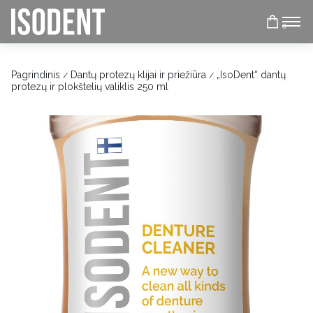
0
Pagrindinis
Dantų protezų klijai ir priežiūra
„IsoDent“ dantų
/
/
protezų ir plokštelių valiklis 250 ml