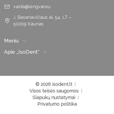
vaida@lengvai.eu
J. Basanavičiaus al. 54, LT –
50209 Kaunas
Meniu
Apie „IsoDent“
© 2026 isodent.lt
Visos teisės saugomos
Slapukų nustatymai
Privatumo politika