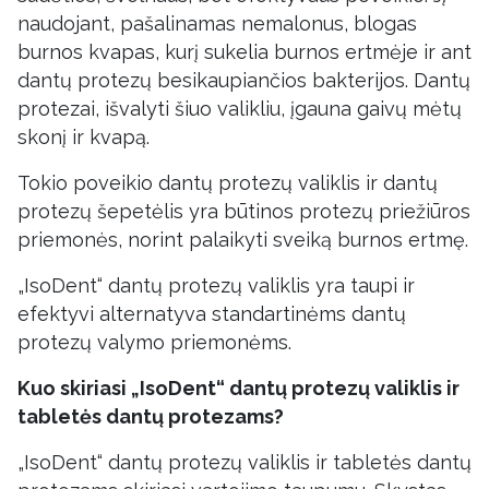
naudojant, pašalinamas nemalonus, blogas
burnos kvapas, kurį sukelia burnos ertmėje ir ant
dantų protezų besikaupiančios bakterijos. Dantų
protezai, išvalyti šiuo valikliu, įgauna gaivų mėtų
skonį ir kvapą.
Tokio poveikio dantų protezų valiklis ir dantų
protezų šepetėlis yra būtinos protezų priežiūros
priemonės, norint palaikyti sveiką burnos ertmę.
„IsoDent“ dantų protezų valiklis yra taupi ir
efektyvi alternatyva standartinėms dantų
protezų valymo priemonėms.
Kuo skiriasi
„IsoDent“ dantų protezų valiklis
ir
tabletės dantų protezams?
„IsoDent“ dantų protezų valiklis ir tabletės dantų