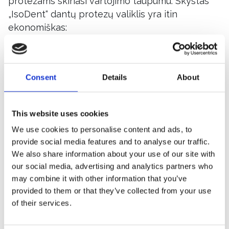
protezams skiriasi vartojimo taupumu. Skystas
„IsoDent“ dantų protezų valiklis yra itin
ekonomiškas:
Veiksmingas 5 dienas po pirmojo
panaudojimo (protezus galima merkti į tą patį
tirpalą 5 dienas);
Consent
Details
About
Vartojant kasdien, 250 ml talpos buteliuko
pakanka 3 mėnesiams.
This website uses cookies
Tinkama dantų protezų priežiūra ir valymas
We use cookies to personalise content and ads, to
užtikrina, kad dantų protezai tarnaus ilgai, bus
provide social media features and to analyse our traffic.
patogūs, nekels diskomforto, blogo kvapo,
We also share information about your use of our site with
uždegiminių procesų ar kitų burnos ligų.
our social media, advertising and analytics partners who
may combine it with other information that you’ve
Kaip naudojamas „IsoDent“ dantų protezų
provided to them or that they’ve collected from your use
valiklis:
of their services.
Įpilama 10 – 15 ml skysčio į stiklinę drungno