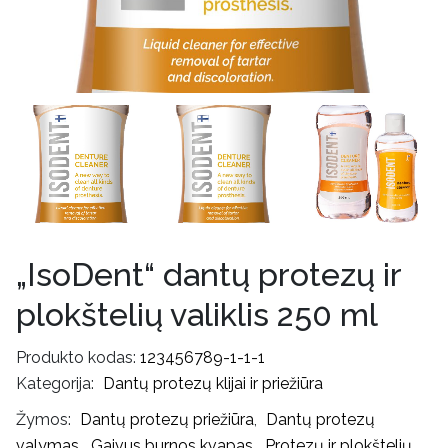
„IsoDent“ dantų protezų ir
plokštelių valiklis 250 ml
Produkto kodas:
123456789-1-1-1
Kategorija:
Dantų protezų klijai ir priežiūra
Žymos:
Dantų protezų priežiūra
,
Dantų protezų
valymas
,
Gaivus burnos kvapas
,
Protezų ir plokštelių