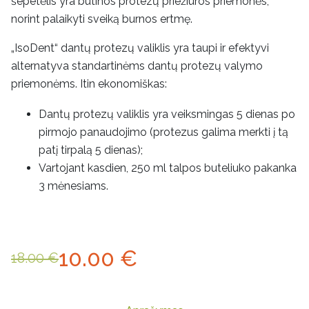
šepetėlis yra būtinos protezų priežiūros priemonės,
norint palaikyti sveiką burnos ertmę.
„IsoDent“ dantų protezų valiklis yra taupi ir efektyvi
alternatyva standartinėms dantų protezų valymo
priemonėms. Itin ekonomiškas:
Dantų protezų valiklis yra veiksmingas 5 dienas po
pirmojo panaudojimo (protezus galima merkti į tą
patį tirpalą 5 dienas);
Vartojant kasdien, 250 ml talpos buteliuko pakanka
3 mėnesiams.
10.00
€
18.00
€
Original
Current
price
price
was:
is: