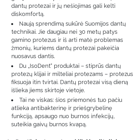
dantų protezai ir jų nešiojimas gali kelti
diskomfortą.
Naują sprendimą sukūrė Suomijos dantų
technikai. Jie daugiau nei 30 metų patys
gamino protezus ir iš arti matė problemas
žmonių, kuriems dantų protezai pakeičia
nuosavus dantis.
Du „IsoDent“ produktai – stiprūs dantų
protezų klijai ir milteliai protezams – protezus
fiksuoja itin tvirtai. Dantų protezai visą dieną
išlieka jiems skirtoje vietoje.
Tai ne viskas: šios priemonės tuo pačiu
atlieka antibakterinę ir priešgrybelinę
funkciją, apsaugo nuo burnos infekcijų,
suteikia gaivų burnos kvapą.