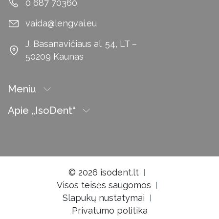
0 687 70360
vaida@lengvai.eu
J. Basanavičiaus al. 54, LT –
50209 Kaunas
Meniu
Apie „IsoDent“
© 2026 isodent.lt
Visos teisės saugomos
Slapukų nustatymai
Privatumo politika