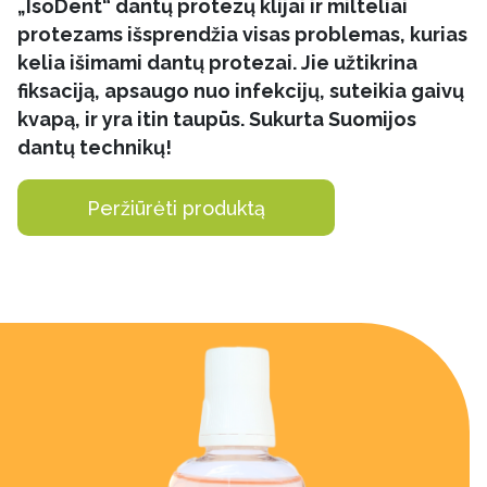
„IsoDent“ dantų protezų klijai ir milteliai
protezams išsprendžia visas problemas, kurias
kelia išimami dantų protezai. Jie užtikrina
fiksaciją, apsaugo nuo infekcijų, suteikia gaivų
kvapą, ir yra itin taupūs. Sukurta Suomijos
dantų technikų!
Peržiūrėti produktą