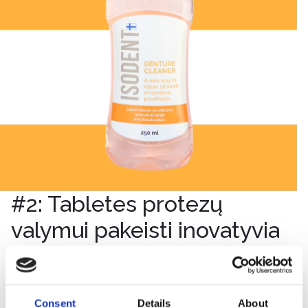
#2: Tabletes protezų
valymui pakeisti inovatyvia
ir ekonomiška priemone –
skystu dantų protezų
Consent
Details
About