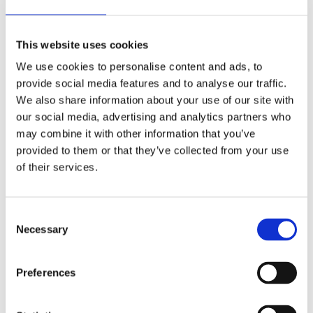
valikliu.
Tabletės protezų valymui – tai praeitas
This website uses cookies
etapas. Atraskite Suomijos dantų technikų
We use cookies to personalise content and ads, to
sukurtą inovaciją. Tai – „IsoDent“ dantų
provide social media features and to analyse our traffic.
protezų valiklis.
We also share information about your use of our site with
our social media, advertising and analytics partners who
Itin taupus: 1 buteliuko pakanka 3
may combine it with other information that you’ve
mėnesiams.
provided to them or that they’ve collected from your use
Išskirtinai veiksmingas: šalina bakterijas,
of their services.
grybelį, dantų akmenis ir dėmes.
Net ilgai nevalyti dantų protezai, panardinti
Consent
į šį valiklį pusvalandžiui, atgauna savo pirminį
Necessary
Selection
vaizdą.
Preferences
Taupus, efektyvus, Suomijoje sukurtas ir
pagamintas „IsodDent“ dantų protezų valiklis