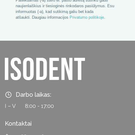
Pateikdamas (-a) savo el. pašto adresą sutinku gauti
naujienlaiškius ir tiesioginės rinkodaros pasiūlymus. Esu
informuotas (-a), kad sutikimą galiu bet kada
atšaukti.
 Daugiau informacijos 
Privatumo politikoje
.
Darbo laikas:
I – V
8:00 - 17:00
Kontaktai