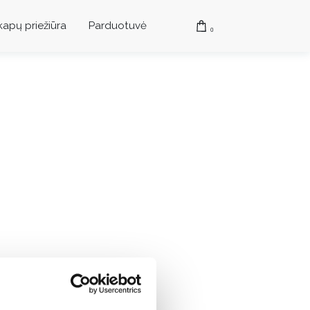
kapų priežiūra
Parduotuvė
0