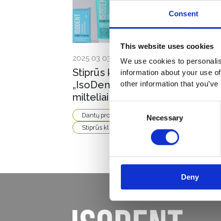
Consent
This website uses cookies
2025 03 03
We use cookies to personalis
Stiprūs klijai dantų protezams:
information about your use of
„IsoDent“ dantų protezų kremas
other information that you’ve
milteliai protezams
Consent
Dantų protezų priežiūra
Protezų klijai
Necessary
Selection
Stiprūs klijai dantų protezams
Deny